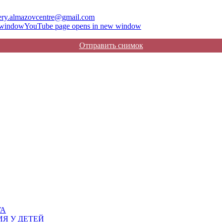
ery.almazovcentre@gmail.com
 window
YouTube page opens in new window
Отправить снимок
ГА
Я У ДЕТЕЙ