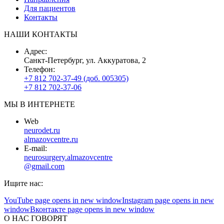
Для пациентов
Контакты
НАШИ КОНТАКТЫ
Адрес:
Санкт-Петербург, ул. Аккуратова, 2
Телефон:
+7 812 702-37-49 (доб. 005305)
+7 812 702-37-06
МЫ В ИНТЕРНЕТЕ
Web
neurodet.ru
almazovcentre.ru
E-mail:
neurosurgery.almazovcentre
@gmail.com
Ищите нас:
YouTube page opens in new window
Instagram page opens in new
window
Вконтакте page opens in new window
О НАС ГОВОРЯТ