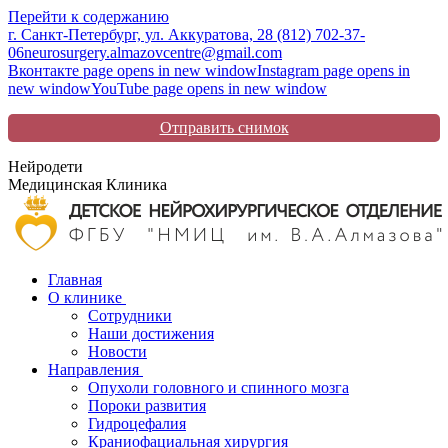
Перейти к содержанию
г. Санкт-Петербург, ул. Аккуратова, 2
8 (812) 702-37-
06
neurosurgery.almazovcentre@gmail.com
Вконтакте page opens in new window
Instagram page opens in
new window
YouTube page opens in new window
Отправить снимок
Нейродети
Медицинская Клиника
Главная
О клинике
Сотрудники
Наши достижения
Новости
Направления
Опухоли головного и спинного мозга
Пороки развития
Гидроцефалия
Краниофациальная хирургия