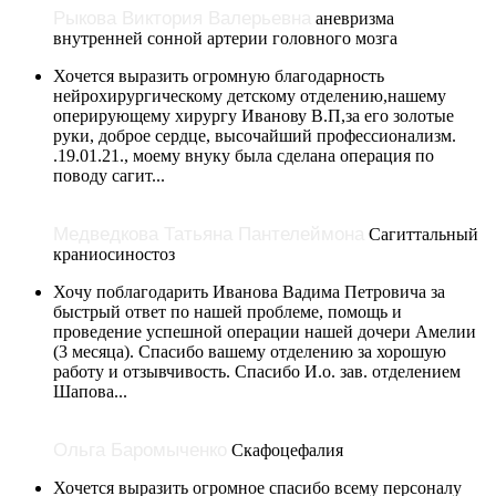
Рыкова Виктория Валерьевна
аневризма
внутренней сонной артерии головного мозга
Хочется выразить огромную благодарность
нейрохирургическому детскому отделению,нашему
оперирующему хирургу Иванову В.П,за его золотые
руки, доброе сердце, высочайший профессионализм.
.19.01.21., моему внуку была сделана операция по
поводу сагит...
Медведкова Татьяна Пантелеймона
Сагиттальный
краниосиностоз
Хочу поблагодарить Иванова Вадима Петровича за
быстрый ответ по нашей проблеме, помощь и
проведение успешной операции нашей дочери Амелии
(3 месяца). Спасибо вашему отделению за хорошую
работу и отзывчивость. Спасибо И.о. зав. отделением
Шапова...
Ольга Баромыченко
Скафоцефалия
Хочется выразить огромное спасибо всему персоналу