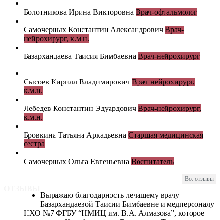
Болотникова Ирина Викторовна
Врач-офтальмолог
Самочерных Константин Александрович
Врач-
нейрохирург, к.м.н.
Базархандаева Таисия Бимбаевна
Врач-нейрохирург
Сысоев Кирилл Владимирович
Врач-нейрохирург,
к.м.н.
Лебедев Константин Эдуардович
Врач-нейрохирург,
к.м.н.
Бровкина Татьяна Аркадьевна
Старшая медицинская
сестра
Самочерных Ольга Евгеньевна
Воспитатель
Все отзывы
ОТЗЫВЫ
Выражаю благодарность лечащему врачу
Базархандаевой Таисии Бимбаевне и медперсоналу
НХО №7 ФГБУ “НМИЦ им. В.А. Алмазова”, которое