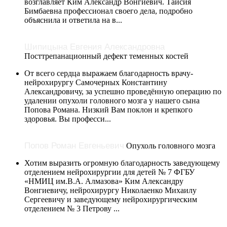
возглавляет Ким Александр Вонгиевич. Таисия
Бимбаевна профессионал своего дела, подробно
объяснила и ответила на в...
Шипицына Евгения Александровна
Посттрепанационный дефект теменных костей
От всего сердца выражаем благодарность врачу-
нейрохирургу Самочерных Константину
Александровичу, за успешно проведённую операцию по
удалении опухоли головного мозга у нашего сына
Попова Романа. Низкий Вам поклон и крепкого
здоровья. Вы професси...
Попов Роман Евгеньевич
Опухоль головного мозга
Хотим выразить огромную благодарность заведующему
отделением нейрохирургии для детей № 7 ФГБУ
«НМИЦ им.В.А. Алмазова» Ким Александру
Вонгиевичу, нейрохирургу Николаенко Михаилу
Сергеевичу и заведующему нейрохирургическим
отделением № 3 Петрову ...