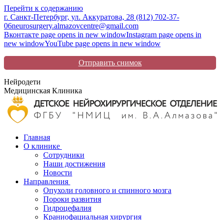
Перейти к содержанию
г. Санкт-Петербург, ул. Аккуратова, 2
8 (812) 702-37-
06
neurosurgery.almazovcentre@gmail.com
Вконтакте page opens in new window
Instagram page opens in
new window
YouTube page opens in new window
Отправить снимок
Нейродети
Медицинская Клиника
Главная
О клинике
Сотрудники
Наши достижения
Новости
Направления
Опухоли головного и спинного мозга
Пороки развития
Гидроцефалия
Краниофациальная хирургия