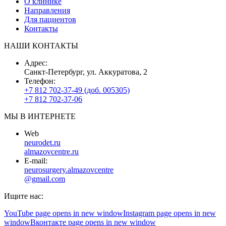
О клинике
Направления
Для пациентов
Контакты
НАШИ КОНТАКТЫ
Адрес:
Санкт-Петербург, ул. Аккуратова, 2
Телефон:
+7 812 702-37-49 (доб. 005305)
+7 812 702-37-06
МЫ В ИНТЕРНЕТЕ
Web
neurodet.ru
almazovcentre.ru
E-mail:
neurosurgery.almazovcentre
@gmail.com
Ищите нас:
YouTube page opens in new window
Instagram page opens in new
window
Вконтакте page opens in new window