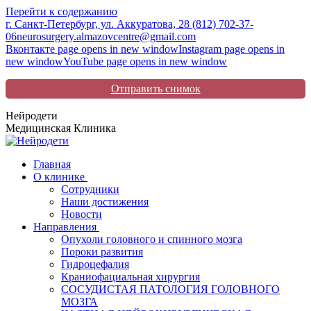
Перейти к содержанию
г. Санкт-Петербург, ул. Аккуратова, 2
8 (812) 702-37-
06
neurosurgery.almazovcentre@gmail.com
Вконтакте page opens in new window
Instagram page opens in
new window
YouTube page opens in new window
Отправить снимок
Нейродети
Медицинская Клиника
Главная
О клинике
Сотрудники
Наши достижения
Новости
Направления
Опухоли головного и спинного мозга
Пороки развития
Гидроцефалия
Краниофациальная хирургия
СОСУДИСТАЯ ПАТОЛОГИЯ ГОЛОВНОГО
МОЗГА