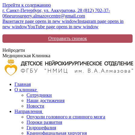
Перейти к содержанию
г. Санкт-Петербург, ул. Аккуратова, 2
8 (812) 702-37-
06
neurosurgery.almazovcentre@gmail.com
Вконтакте page opens in new window
Instagram page opens in
new window
YouTube page opens in new window
Отправить снимок
Нейродети
Медицинская Клиника
Главная
О клинике
Сотрудники
Наши достижения
Новости
Направления
Опухоли головного и спинного мозга
Пороки развития
Гидроцефалия
Краниофациальная хирургия