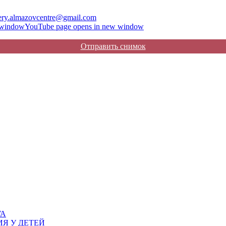
ery.almazovcentre@gmail.com
 window
YouTube page opens in new window
Отправить снимок
ГА
Я У ДЕТЕЙ