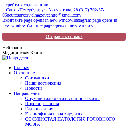
Перейти к содержанию
г. Санкт-Петербург, ул. Аккуратова, 2
8 (812) 702-37-
06
neurosurgery.almazovcentre@gmail.com
Вконтакте page opens in new window
Instagram page opens in
new window
YouTube page opens in new window
Отправить снимок
Нейродети
Медицинская Клиника
Главная
О клинике
Сотрудники
Наши достижения
Новости
Направления
Опухоли головного и спинного мозга
Пороки развития
Гидроцефалия
Краниофациальная хирургия
СОСУДИСТАЯ ПАТОЛОГИЯ ГОЛОВНОГО
МОЗГА