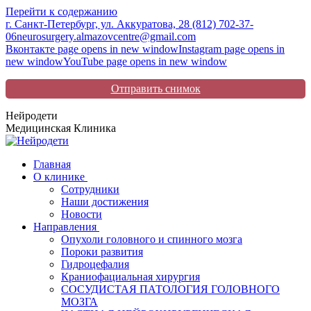
Перейти к содержанию
г. Санкт-Петербург, ул. Аккуратова, 2
8 (812) 702-37-
06
neurosurgery.almazovcentre@gmail.com
Вконтакте page opens in new window
Instagram page opens in
new window
YouTube page opens in new window
Отправить снимок
Нейродети
Медицинская Клиника
Главная
О клинике
Сотрудники
Наши достижения
Новости
Направления
Опухоли головного и спинного мозга
Пороки развития
Гидроцефалия
Краниофациальная хирургия
СОСУДИСТАЯ ПАТОЛОГИЯ ГОЛОВНОГО
МОЗГА