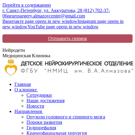
Перейти к содержанию
г. Санкт-Петербург, ул. Аккуратова, 2
8 (812) 702-37-
06
neurosurgery.almazovcentre@gmail.com
Вконтакте page opens in new window
Instagram page opens in
new window
YouTube page opens in new window
Отправить снимок
Нейродети
Медицинская Клиника
Главная
О клинике
Сотрудники
Наши достижения
Новости
Направления
Опухоли головного и спинного мозга
Пороки развития
Гидроцефалия
Краниофациальная хирургия