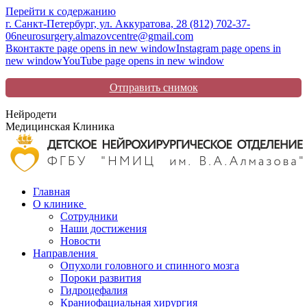
Перейти к содержанию
г. Санкт-Петербург, ул. Аккуратова, 2
8 (812) 702-37-
06
neurosurgery.almazovcentre@gmail.com
Вконтакте page opens in new window
Instagram page opens in
new window
YouTube page opens in new window
Отправить снимок
Нейродети
Медицинская Клиника
Главная
О клинике
Сотрудники
Наши достижения
Новости
Направления
Опухоли головного и спинного мозга
Пороки развития
Гидроцефалия
Краниофациальная хирургия