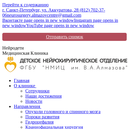
Перейти к содержанию
г. Санкт-Петербург, ул. Аккуратова, 2
8 (812) 702-37-
06
neurosurgery.almazovcentre@gmail.com
Вконтакте page opens in new window
Instagram page opens in
new window
YouTube page opens in new window
Отправить снимок
Нейродети
Медицинская Клиника
Главная
О клинике
Сотрудники
Наши достижения
Новости
Направления
Опухоли головного и спинного мозга
Пороки развития
Гидроцефалия
Краниофациальная хирургия